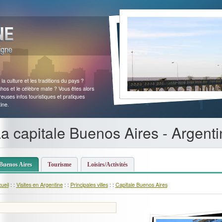
a culture et les traditions du pays ?
chos et le célèbre mate ? Vous êtes alors
uses infos touristiques et pratiques
ine.
a capitale Buenos Aires - Argent
Buenos Aires
Tourisme
Loisirs/Activités
ueil
: :
Visites en Argentine
: :
Principales villes
: :
Capitale Buenos Aires