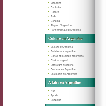
Mendoza
Bariloche
Rosario
Salta
Ushuaia
Plages d'Argentine
Parc nationaux d'Argentine
Culture en Argentine
Musées d'Argentine
Architecture argentine
Danse et musique argentines
Cinéma argentin
Littérature argentine
Festivals en Argentine
Les média en Argentine
A faire en Argentine
Nuit
Sports
Shopping