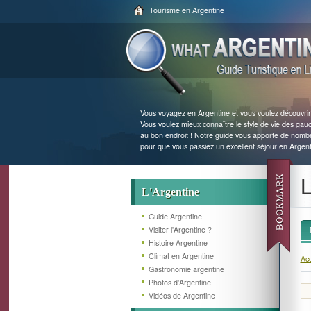
Tourisme en Argentine
Vous voyagez en Argentine et vous voulez découvrir l
Vous voulez mieux connaître le style de vie des gau
au bon endroit ! Notre guide vous apporte de nombre
pour que vous passiez un excellent séjour en Argent
L
L'Argentine
Guide Argentine
Visiter l'Argentine ?
Histoire Argentine
Climat en Argentine
Acc
Gastronomie argentine
Photos d'Argentine
Vidéos de Argentine