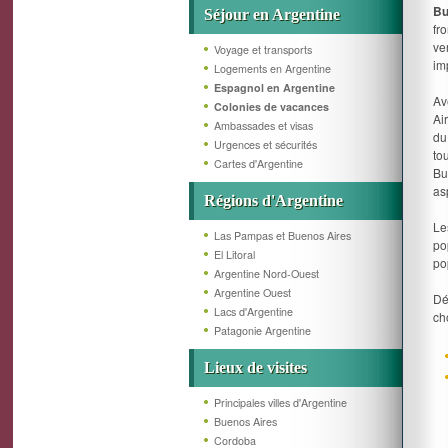
Bu
Séjour en Argentine
fr
ve
Voyage et transports
im
Logements en Argentine
Espagnol en Argentine
Av
Colonies de vacances
Ai
Ambassades et visas
du
Urgences et sécurités
to
Cartes d'Argentine
Bu
asp
Régions d'Argentine
Le
Las Pampas et Buenos Aires
po
El Litoral
po
Argentine Nord-Ouest
Argentine Ouest
Dé
Lacs d'Argentine
cho
Patagonie Argentine
Lieux de visites
Principales villes d'Argentine
Buenos Aires
Cordoba