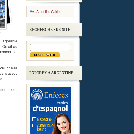
Argentine Guide
RECHERCHE SUR SITE
st agréable
. On dit de
stement cet
de et leur
des classes
ENFOREX À ARGENTINE
o.
anquer des