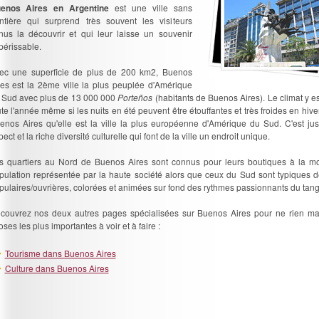
enos Aires en Argentine
est une ville sans
ontière qui surprend très souvent les visiteurs
nus la découvrir et qui leur laisse un souvenir
périssable.
ec une superficie de plus de 200 km2, Buenos
res est la 2ème ville la plus peuplée d'Amérique
 Sud avec plus de 13 000 000
Porteños
(habitants de Buenos Aires). Le climat y e
ute l'année même si les nuits en été peuvent être étouffantes et très froides en hiver
enos Aires qu'elle est la ville la plus européenne d'Amérique du Sud. C'est ju
ect et la riche diversité culturelle qui font de la ville un endroit unique.
s quartiers au Nord de Buenos Aires sont connus pour leurs boutiques à la mo
pulation représentée par la haute société alors que ceux du Sud sont typiques 
pulaires/ouvrières, colorées et animées sur fond des rythmes passionnants du tang
couvrez nos deux autres pages spécialisées sur Buenos Aires pour ne rien m
ses les plus importantes à voir et à faire :
Tourisme dans Buenos Aires
Culture dans Buenos Aires